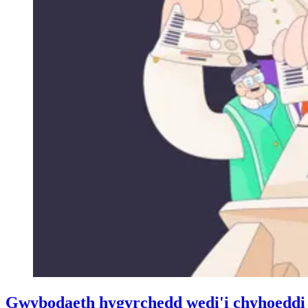
Gwybodaeth hygyrchedd wedi'i chyhoeddi a