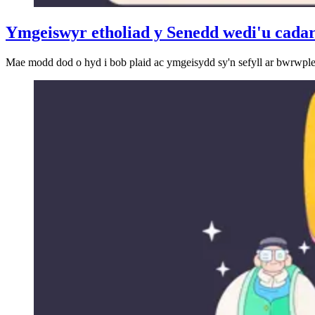
Ymgeiswyr etholiad y Senedd wedi'u cada
Mae modd dod o hyd i bob plaid ac ymgeisydd sy'n sefyll ar bwrwple