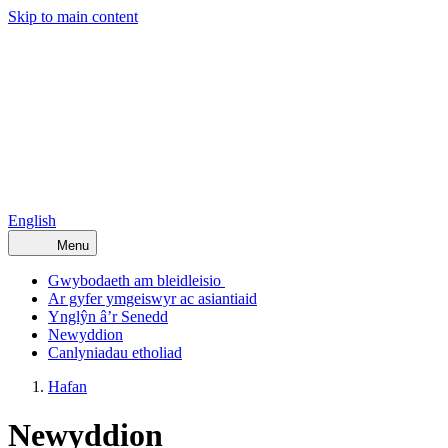
Skip to main content
English
Menu
Gwybodaeth am bleidleisio
Ar gyfer ymgeiswyr ac asiantiaid
Ynglŷn â’r Senedd
Newyddion
Canlyniadau etholiad
Hafan
Newyddion