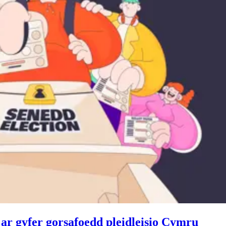
r gyfer gorsafoedd pleidleisio Cymru