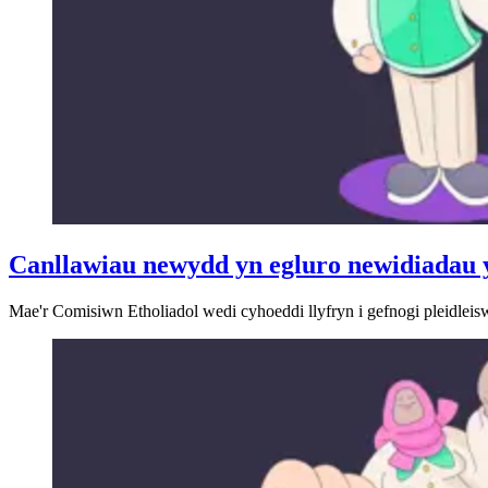
Canllawiau newydd yn egluro newidiadau y
Mae'r Comisiwn Etholiadol wedi cyhoeddi llyfryn i gefnogi pleidleisw