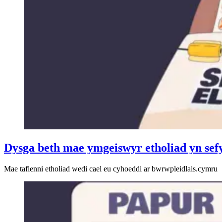
Dysga beth mae ymgeiswyr etholiad yn sefy
Mae taflenni etholiad wedi cael eu cyhoeddi ar bwrwpleidlais.cymru