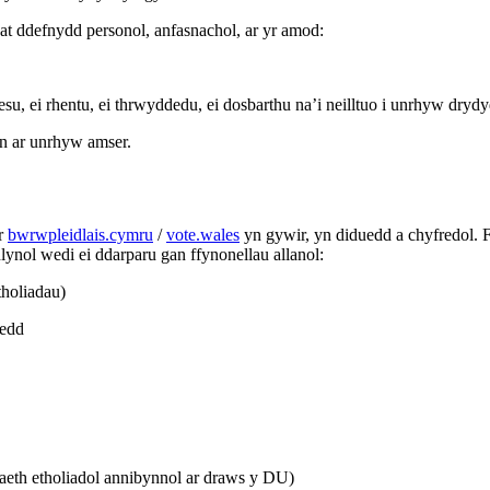
at ddefnydd personol, anfasnachol, ar yr amod:
esu, ei rhentu, ei thrwyddedu, ei dosbarthu na’i neilltuo i unrhyw dryd
n ar unrhyw amser.
ar
bwrwpleidlais.cymru
/
vote.wales
yn gywir, yn diduedd a chyfredol. F
nol wedi ei ddarparu gan ffynonellau allanol:
tholiadau)
hedd
eth etholiadol annibynnol ar draws y DU)