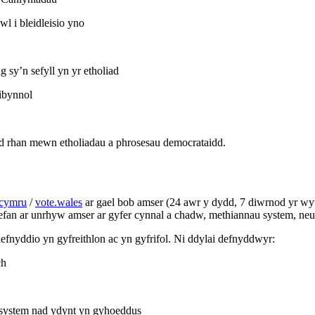
l i bleidleisio yno
sy’n sefyll yn yr etholiad
ibynnol
 rhan mewn etholiadau a phrosesau democrataidd.
.cymru
/
vote.wales
ar gael bob amser (24 awr y dydd, 7 diwrnod yr w
fan ar unrhyw amser ar gyfer cynnal a chadw, methiannau system, neu 
nyddio yn gyfreithlon ac yn gyfrifol. Ni ddylai defnyddwyr:
ch
r system nad ydynt yn gyhoeddus