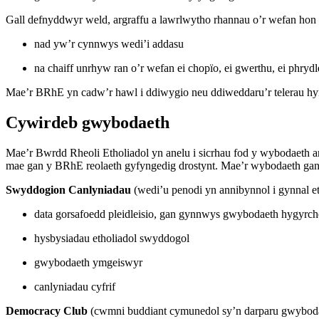
Gall defnyddwyr weld, argraffu a lawrlwytho rhannau o’r wefan hon 
nad yw’r cynnwys wedi’i addasu
na chaiff unrhyw ran o’r wefan ei chopïo, ei gwerthu, ei phrydl
Mae’r BRhE yn cadw’r hawl i ddiwygio neu ddiweddaru’r telerau hy
Cywirdeb gwybodaeth
Mae’r Bwrdd Rheoli Etholiadol yn anelu i sicrhau fod y wybodaeth 
mae gan y BRhE reolaeth gyfyngedig drostynt. Mae’r wybodaeth ganly
Swyddogion Canlyniadau
(wedi’u penodi yn annibynnol i gynnal e
data gorsafoedd pleidleisio, gan gynnwys gwybodaeth hygyrc
hysbysiadau etholiadol swyddogol
gwybodaeth ymgeiswyr
canlyniadau cyfrif
Democracy Club
(cwmni buddiant cymunedol sy’n darparu gwyboda