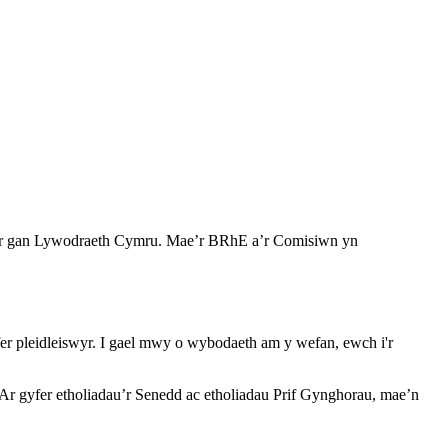
dir gan Lywodraeth Cymru. Mae’r BRhE a’r Comisiwn yn
r pleidleiswyr. I gael mwy o wybodaeth am y wefan, ewch i'r
Ar gyfer etholiadau’r Senedd ac etholiadau Prif Gynghorau, mae’n