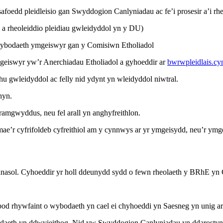
afoedd pleidleisio gan Swyddogion Canlyniadau ac fe’i prosesir a’i r
 a rheoleiddio pleidiau gwleidyddol yn y DU)
gwybodaeth ymgeiswyr gan y Comisiwn Etholiadol
geiswyr yw’r Anerchiadau Etholiadol a gyhoeddir ar
bwrwpleidlais.cy
 gwleidyddol ac felly nid ydynt yn wleidyddol niwtral.
hyn.
mgwyddus, neu fel arall yn anghyfreithlon.
’r cyfrifoldeb cyfreithiol am y cynnwys ar yr ymgeisydd, neu’r ymgei
nasol. Cyhoeddir yr holl ddeunydd sydd o fewn rheolaeth y BRhE yn
bod rhywfaint o wybodaeth yn cael ei chyhoeddi yn Saesneg yn unig 
odaeth yn ddwyieithog. Nid yw Swyddogion Canlyniadau yn ddarostyn