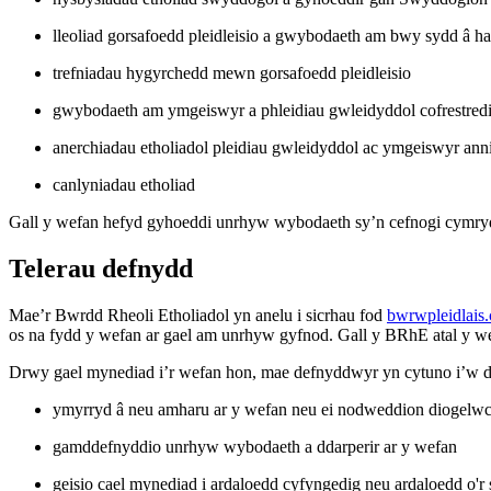
lleoliad gorsafoedd pleidleisio a gwybodaeth am bwy sydd â haw
trefniadau hygyrchedd mewn gorsafoedd pleidleisio
gwybodaeth am ymgeiswyr a phleidiau gwleidyddol cofrestredig 
anerchiadau etholiadol pleidiau gwleidyddol ac ymgeiswyr ann
canlyniadau etholiad
Gall y wefan hefyd gyhoeddi unrhyw wybodaeth sy’n cefnogi cymryd
Telerau defnydd
Mae’r Bwrdd Rheoli Etholiadol yn anelu i sicrhau fod
bwrwpleidlais
os na fydd y wefan ar gael am unrhyw gyfnod. Gall y BRhE atal y we
Drwy gael mynediad i’r wefan hon, mae defnyddwyr yn cytuno i’w def
ymyrryd â neu amharu ar y wefan neu ei nodweddion diogelw
gamddefnyddio unrhyw wybodaeth a ddarperir ar y wefan
geisio cael mynediad i ardaloedd cyfyngedig neu ardaloedd o'