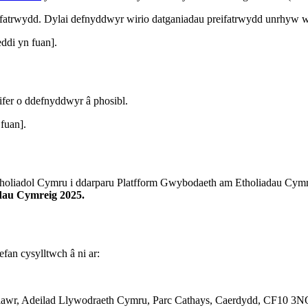
ifatrwydd. Dylai defnyddwyr wirio datganiadau preifatrwydd unrhyw w
ddi yn fuan].
fer o ddefnyddwyr â phosibl.
fuan].
oliadol Cymru i ddarparu Platfform Gwybodaeth am Etholiadau Cymreig
dau Cymreig 2025.
an cysylltwch â ni ar:
 Llawr, Adeilad Llywodraeth Cymru, Parc Cathays, Caerdydd, CF10 3