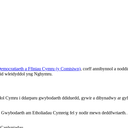
mocratiaeth a Ffiniau Cymru (y Comisiwn)
, corff annibynnol a nod
aid wleidyddol yng Nghymru.
ol Cymru i ddarparu gwybodaeth ddiduedd, gywir a dibynadwy ar gyfe
orm Gwybodaeth am Etholiadau Cymreig fel y nodir mewn deddfwriaeth. 
 Canlyniadau