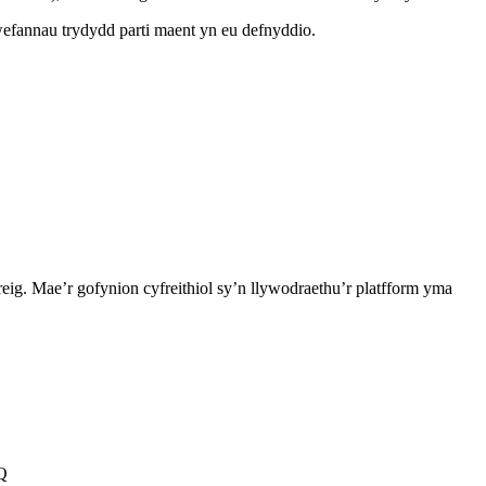
efannau trydydd parti maent yn eu defnyddio.
. Mae’r gofynion cyfreithiol sy’n llywodraethu’r platfform yma
NQ