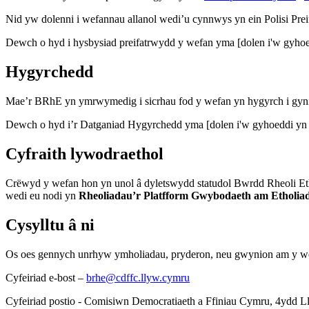
Nid yw dolenni i wefannau allanol wedi’u cynnwys yn ein Polisi Pre
Dewch o hyd i hysbysiad preifatrwydd y wefan yma [dolen i'w gyhoe
Hygyrchedd
Mae’r BRhE yn ymrwymedig i sicrhau fod y wefan yn hygyrch i gyni
Dewch o hyd i’r Datganiad Hygyrchedd yma [dolen i'w gyhoeddi yn 
Cyfraith lywodraethol
Crëwyd y wefan hon yn unol â dyletswydd statudol Bwrdd Rheoli Eth
wedi eu nodi yn
Rheoliadau’r Platfform Gwybodaeth am Etholia
Cysylltu â ni
Os oes gennych unrhyw ymholiadau, pryderon, neu gwynion am y wef
Cyfeiriad e-bost –
brhe@cdffc.llyw.cymru
Cyfeiriad postio - Comisiwn Democratiaeth a Ffiniau Cymru, 4ydd