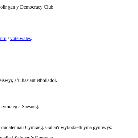
heolir gan y Democracy Club
mru
/
vote.wales
.
swyr, a’u hasiant etholiadol.
 Gymraeg a Saesneg.
ar dudalennau Cymraeg. Gallai'r wybodaeth yma gynnwys:
gedig i Safonau’r Gymraeg.