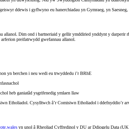
geiswyr ddewis i gyflwyno eu hanerchiadau yn Gymraeg, yn Saesneg, 
 allanol. Dim ond i bartneriaid y gellir ymddiried ynddynt y darperir
arferion preifatrwydd gwefannau allanol.
n hon yn berchen i neu wedi eu trwyddedu i’r BRhE
nfasnachol
chol heb ganiatâd ysgrifenedig ymlaen llaw
siwn Etholiadol. Cysylltwch â’r Comisiwn Etholiadol i ddefnyddio’r 
ote.wales
yn unol â Rheoliad Cyffredinol y DU ar Ddiogelu Data (UK