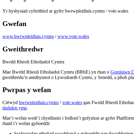
Yr hysbysiad cyfreithiol ar gyfer bwrwpleidlais.cymru / vote.wales
Gwefan
www.bwrwpleidlais.cymru
/
www.vote.wales
Gweithredwr
Bwrdd Rheoli Etholiadol Cymru
Mae Bwrdd Rheoli Etholiadol Cymru (BRhE) yn rhan o
Gomisiwn De
gweithredu’n annibynnol o Lywodraeth Cymru, y Senedd, a phob pl
Pwrpas y wefan
Crëwyd
bwrwpleidlais.cymru
/
vote.wales
gan Fwrdd Rheoli Etholiad
dudalen yma
.
Mae’r wefan wedi’i chynllunio i fodloni’r gofynion ar gyfer Platff
rhaid i’r wefan gyhoeddi:
hysbysiadau etholiad swyddogol a gyhoeddir gan Swyddogion