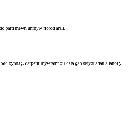
ydd parti mewn unrhyw ffordd arall.
odd bynnag, darperir rhywfaint o’r data gan sefydliadau allanol y