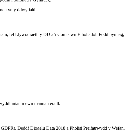
neu yn y ddwy iaith.
 rhain, fel Llywodraeth y DU a’r Comisiwn Etholiadol. Fodd bynnag,
arwyddluniau mewn mannau eraill.
 GDPR), Deddf Diogelu Data 2018 a Pholisi Preifatrwydd y Wefan.