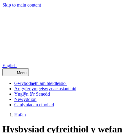
Skip to main content
English
Menu
Gwybodaeth am bleidleisio
Ar gyfer ymgeiswyr ac asiantiaid
Ynglŷn â’r Senedd
Newyddion
Canlyniadau etholiad
Hafan
Hysbysiad cyfreithiol y wefan