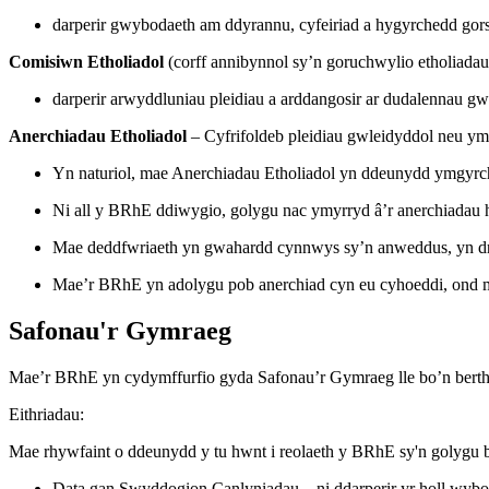
darperir gwybodaeth am ddyrannu, cyfeiriad a hygyrchedd gors
Comisiwn Etholiadol
(corff annibynnol sy’n goruchwylio etholiadau
darperir arwyddluniau pleidiau a arddangosir ar dudalennau 
Anerchiadau Etholiadol
– Cyfrifoldeb pleidiau gwleidyddol neu ym
Yn naturiol, mae Anerchiadau Etholiadol yn ddeunydd ymgyrchu
Ni all y BRhE ddiwygio, golygu nac ymyrryd â’r anerchiadau 
Mae deddfwriaeth yn gwahardd cynnwys sy’n anweddus, yn dra
Mae’r BRhE yn adolygu pob anerchiad cyn eu cyhoeddi, ond mae
Safonau'r Gymraeg
Mae’r BRhE yn cydymffurfio gyda Safonau’r Gymraeg lle bo’n berth
Eithriadau:
Mae rhywfaint o ddeunydd y tu hwnt i reolaeth y BRhE sy'n golygu 
Data gan Swyddogion Canlyniadau – ni ddarperir yr holl wyb