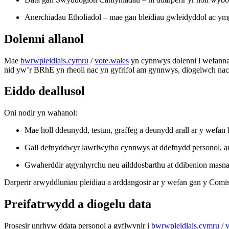
Anerchiadau Etholiadol – mae gan bleidiau gwleidyddol ac ym
Dolenni allanol
Mae
bwrwpleidlais.cymru
/
vote.wales
yn cynnwys dolenni i wefannau
nid yw’r BRhE yn rheoli nac yn gyfrifol am gynnwys, diogelwch nac 
Eiddo deallusol
Oni nodir yn wahanol:
Mae holl ddeunydd, testun, graffeg a deunydd arall ar y wefa
Gall defnyddwyr lawrlwytho cynnwys at ddefnydd personol, a
Gwaherddir atgynhyrchu neu ailddosbarthu at ddibenion masna
Darperir arwyddluniau pleidiau a arddangosir ar y wefan gan y Comi
Preifatrwydd a diogelu data
Prosesir unrhyw ddata personol a gyflwynir i
bwrwpleidlais.cymru
/
v