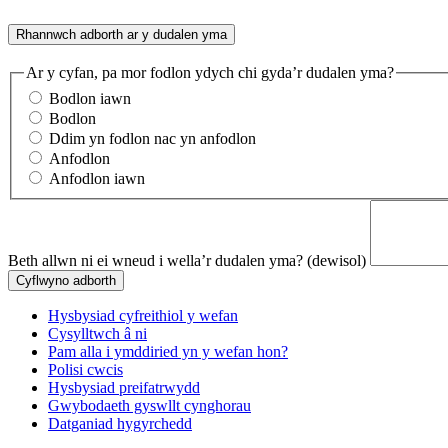
Rhannwch adborth ar y dudalen yma
Ar y cyfan, pa mor fodlon ydych chi gyda’r dudalen yma?
Bodlon iawn
Bodlon
Ddim yn fodlon nac yn anfodlon
Anfodlon
Anfodlon iawn
Beth allwn ni ei wneud i wella’r dudalen yma?
(dewisol)
Hysbysiad cyfreithiol y wefan
Cysylltwch â ni
Pam alla i ymddiried yn y wefan hon?
Polisi cwcis
Hysbysiad preifatrwydd
Gwybodaeth gyswllt cynghorau
Datganiad hygyrchedd