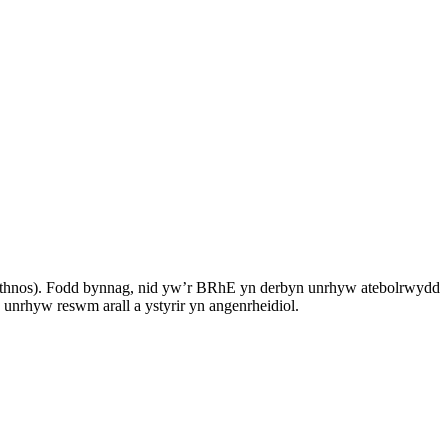
ythnos). Fodd bynnag, nid yw’r BRhE yn derbyn unrhyw atebolrwydd
unrhyw reswm arall a ystyrir yn angenrheidiol.