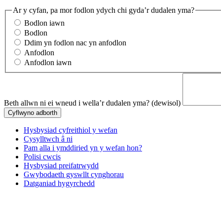
Ar y cyfan, pa mor fodlon ydych chi gyda’r dudalen yma?
Bodlon iawn
Bodlon
Ddim yn fodlon nac yn anfodlon
Anfodlon
Anfodlon iawn
Beth allwn ni ei wneud i wella’r dudalen yma?
(dewisol)
Hysbysiad cyfreithiol y wefan
Cysylltwch â ni
Pam alla i ymddiried yn y wefan hon?
Polisi cwcis
Hysbysiad preifatrwydd
Gwybodaeth gyswllt cynghorau
Datganiad hygyrchedd