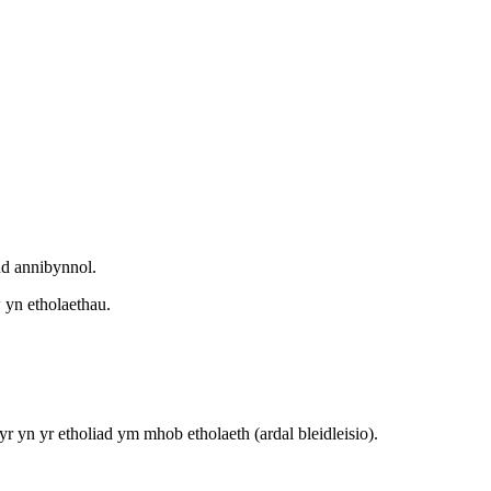
dd annibynnol.
 yn etholaethau.
r yn yr etholiad ym mhob etholaeth (ardal bleidleisio).