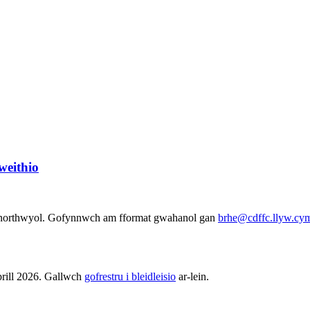
weithio
 gynorthwyol. Gofynnwch am fformat gwahanol gan
brhe@cdffc.llyw.cy
brill 2026. Gallwch
gofrestru i bleidleisio
ar-lein.