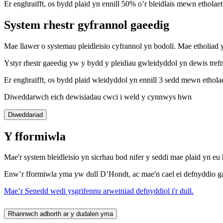
Er enghraifft, os bydd plaid yn ennill 50% o’r bleidlais mewn etholaet
System rhestr gyfrannol gaeedig
Mae llawer o systemau pleidleisio cyfrannol yn bodoli. Mae etholiad
Ystyr rhestr gaeedig yw y bydd y pleidiau gwleidyddol yn dewis trefn y
Er enghraifft, os bydd plaid wleidyddol yn ennill 3 sedd mewn etholaet
Diweddarwch eich dewisiadau cwci i weld y cynnwys hwn
Diweddariad
Y fformiwla
Mae'r system bleidleisio yn sicrhau bod nifer y seddi mae plaid yn eu 
Enw’r fformiwla yma yw dull D’Hondt, ac mae'n cael ei defnyddio ga
Mae’r Senedd wedi ysgrifennu arweiniad defnyddiol i'r dull.
Rhannwch adborth ar y dudalen yma