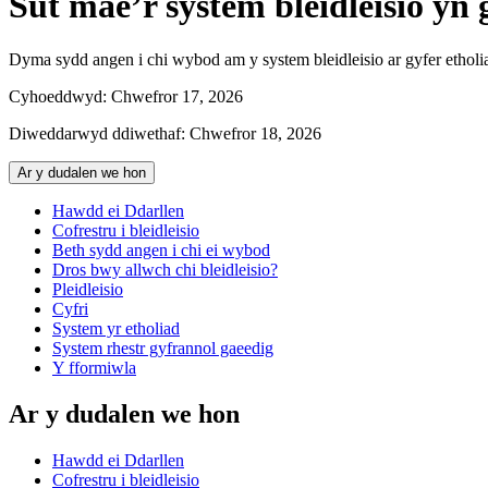
Sut mae’r system bleidleisio yn 
Dyma sydd angen i chi wybod am y system bleidleisio ar gyfer etholi
Cyhoeddwyd:
Chwefror 17, 2026
Diweddarwyd ddiwethaf:
Chwefror 18, 2026
Ar y dudalen we hon
Hawdd ei Ddarllen
Cofrestru i bleidleisio
Beth sydd angen i chi ei wybod
Dros bwy allwch chi bleidleisio?
Pleidleisio
Cyfri
System yr etholiad
System rhestr gyfrannol gaeedig
Y fformiwla
Ar y dudalen we hon
Hawdd ei Ddarllen
Cofrestru i bleidleisio