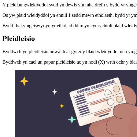
Y pleidiau gwleidyddol sydd yn dewis ym mha drefn y bydd yr ymgei
Os yw plaid wleidyddol yn ennill 1 sedd mewn etholaeth, bydd yr ymge
Bydd rhai ymgeiswyr yn yr etholiad ddim yn cynrychioli plaid wleid
Pleidleisio
Byddwch yn pleidleisio unwaith ar gyfer y blaid wleidyddol neu ymg
Byddwch yn cael un papur pleidleisio ac yn nodi (X) wrth ochr y bla