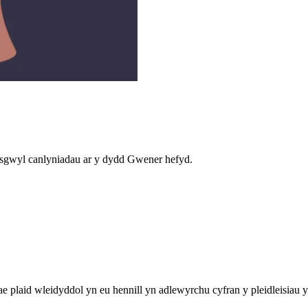
isgwyl canlyniadau ar y dydd Gwener hefyd.
 plaid wleidyddol yn eu hennill yn adlewyrchu cyfran y pleidleisiau y 