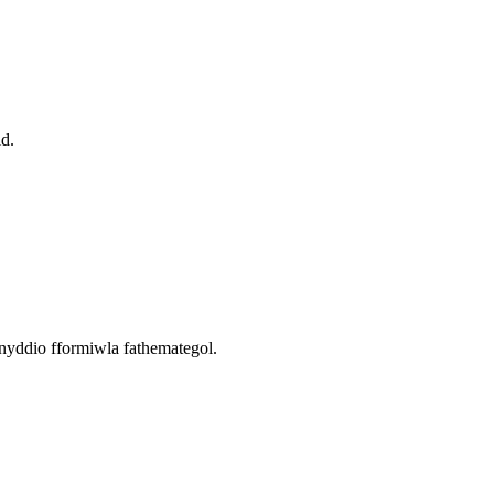
id.
efnyddio fformiwla fathemategol.