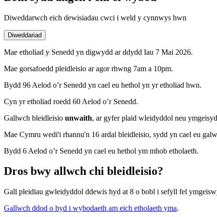
Diweddarwch eich dewisiadau cwci i weld y cynnwys hwn
Diweddariad
Mae etholiad y Senedd yn digwydd ar ddydd Iau 7 Mai 2026.
Mae gorsafoedd pleidleisio ar agor rhwng 7am a 10pm.
Bydd 96 Aelod o’r Senedd yn cael eu hethol yn yr etholiad hwn.
Cyn yr etholiad roedd 60 Aelod o’r Senedd.
Gallwch bleidleisio
unwaith
, ar gyfer plaid wleidyddol neu ymgeisy
Mae Cymru wedi'i rhannu'n 16 ardal bleidleisio, sydd yn cael eu galw
Bydd 6 Aelod o’r Senedd yn cael eu hethol ym mhob etholaeth.
Dros bwy allwch chi bleidleisio?
Gall pleidiau gwleidyddol ddewis hyd at 8 o bobl i sefyll fel ymgeiswy
Gallwch ddod o hyd i wybodaeth am eich etholaeth yma
.