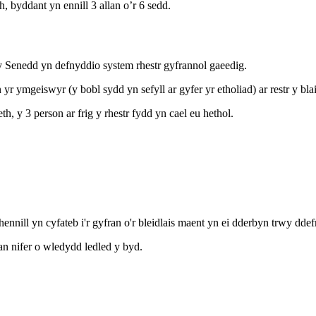
h, byddant yn ennill 3 allan o’r 6 sedd.
 y Senedd yn defnyddio system rhestr gyfrannol gaeedig.
r ymgeiswyr (y bobl sydd yn sefyll ar gyfer yr etholiad) ar restr y bla
h, y 3 person ar frig y rhestr fydd yn cael eu hethol.
hennill yn cyfateb i'r gyfran o'r bleidlais maent yn ei dderbyn trwy dd
n nifer o wledydd ledled y byd.