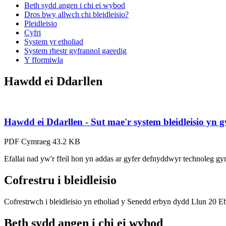
Beth sydd angen i chi ei wybod
Dros bwy allwch chi bleidleisio?
Pleidleisio
Cyfri
System yr etholiad
System rhestr gyfrannol gaeedig
Y fformiwla
Hawdd ei Ddarllen
Hawdd ei Ddarllen - Sut mae'r system bleidleisio yn g
PDF
Cymraeg
43.2 KB
Efallai nad yw'r ffeil hon yn addas ar gyfer defnyddwyr technoleg
Cofrestru i bleidleisio
Cofrestrwch i bleidleisio yn etholiad y Senedd erbyn dydd Llun 20 E
Beth sydd angen i chi ei wybod