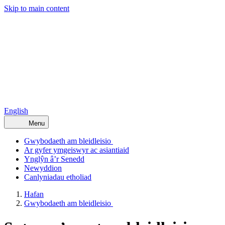
Skip to main content
English
Menu
Gwybodaeth am bleidleisio
Ar gyfer ymgeiswyr ac asiantiaid
Ynglŷn â’r Senedd
Newyddion
Canlyniadau etholiad
Hafan
Gwybodaeth am bleidleisio