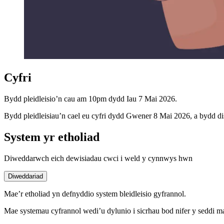
Cyfri
Bydd pleidleisio’n cau am 10pm dydd Iau 7 Mai 2026.
Bydd pleidleisiau’n cael eu cyfri dydd Gwener 8 Mai 2026, a bydd d
System yr etholiad
Diweddarwch eich dewisiadau cwci i weld y cynnwys hwn
Diweddariad
Mae’r etholiad yn defnyddio system bleidleisio gyfrannol.
Mae systemau cyfrannol wedi’u dylunio i sicrhau bod nifer y seddi mae