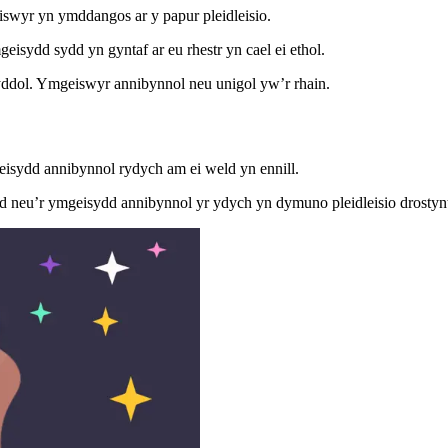
swyr yn ymddangos ar y papur pleidleisio.
isydd sydd yn gyntaf ar eu rhestr yn cael ei ethol.
yddol. Ymgeiswyr annibynnol neu unigol yw’r rhain.
eisydd annibynnol rydych am ei weld yn ennill.
id neu’r ymgeisydd annibynnol yr ydych yn dymuno pleidleisio drostyn