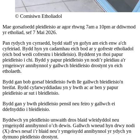
© Comisiwn Etholiadol
Mae gorsafoedd pleidleisio ar agor rhwng 7am a 10pm ar ddiwrnod
yr etholiad, sef 7 Mai 2026.
Pan rydych yn cyrraedd, bydd staff yn gofyn am eich enw a'ch
cyfeiriad. Bydd hyn yn cadarnhau eich bod ar y gofrestr etholiadol
(eich bod wedi cofrestru i bleidleisio). Byddent yn rhoi papur
pleidleisio i chi. Bydd y papur pleidleisio yn nodi’r pleidiau a'r
ymgeiswyr annibynnol y gallwch bleidleisio drostynt yn eich
etholaeth.
Bydd gan bob gorsaf bleidleisio fwth lle gallwch bleidleisio'n
breifat. Bydd cyfarwyddiadau yn y bwth ac ar ben y papur
pleidleisio ar sut i bleidleisio.
Bydd gan y bwth pleidleisio pensil neu feiro y gallwch ei
ddefnyddio i bleidleisio.
Byddwch yn pleidleisio unwaith dros blaid wleidyddol neu
ymgeisydd annibynnol o’ch dewis. Gallwch wneud hyn drwy nodi
(X) drws nesaf i’r blaid neu’r ymgeisydd annibynnol yr ydych yn
dymuno pleidleisio drostynt.