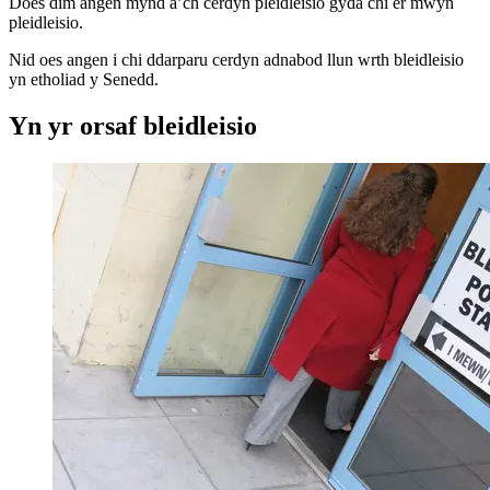
Does dim angen mynd â’ch cerdyn pleidleisio gyda chi er mwyn
pleidleisio.
Nid oes angen i chi ddarparu cerdyn adnabod llun wrth bleidleisio
yn etholiad y Senedd.
Yn yr orsaf bleidleisio