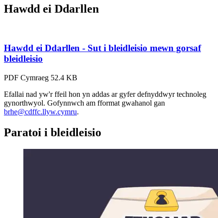
Hawdd ei Ddarllen
Hawdd ei Ddarllen - Sut i bleidleisio mewn gorsaf
bleidleisio
PDF
Cymraeg
52.4 KB
Efallai nad yw'r ffeil hon yn addas ar gyfer defnyddwyr technoleg
gynorthwyol. Gofynnwch am fformat gwahanol gan
brhe@cdffc.llyw.cymru
.
Paratoi i bleidleisio