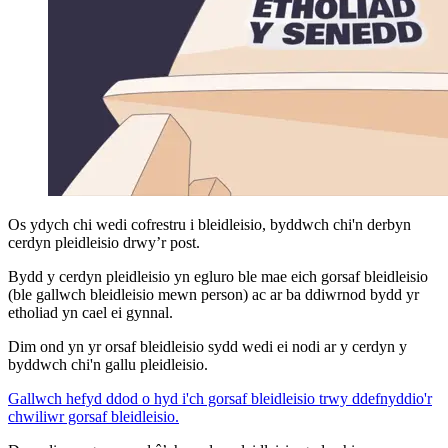
Os ydych chi wedi cofrestru i bleidleisio, byddwch chi'n derbyn
cerdyn pleidleisio drwy’r post.
Bydd y cerdyn pleidleisio yn egluro ble mae eich gorsaf bleidleisio
(ble gallwch bleidleisio mewn person) ac ar ba ddiwrnod bydd yr
etholiad yn cael ei gynnal.
Dim ond yn yr orsaf bleidleisio sydd wedi ei nodi ar y cerdyn y
byddwch chi'n gallu pleidleisio.
Gallwch hefyd ddod o hyd i'ch gorsaf bleidleisio trwy ddefnyddio'r
chwiliwr gorsaf bleidleisio.