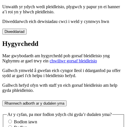
Unwaith yr ydych wedi pleidleisio, plygwch y papur yn ei hanner
a’i roi yn y blwch pleidleisio.
Diweddarwch eich dewisiadau cwci i weld y cynnwys hwn
Diweddariad
Hygyrchedd
Mae gwybodaeth am hygyrchedd pob gorsaf bleidleisio yng
Nghymru ar gael trwy ein
chwiliwr gorsaf bleidleisio
Gallwch ymweld â gwefan eich cyngor lleol i ddarganfod pa offer
sydd ar gael i'ch helpu i bleidleisio hefyd.
Gallwch hefyd ofyn wrth staff yn eich gorsaf bleidleisio am help
gyda phleidleisio.
Rhannwch adborth ar y dudalen yma
Ar y cyfan, pa mor fodlon ydych chi gyda’r dudalen yma?
Bodlon iawn