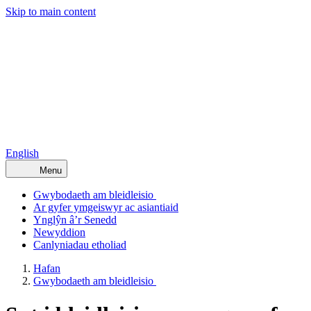
Skip to main content
English
Menu
Gwybodaeth am bleidleisio
Ar gyfer ymgeiswyr ac asiantiaid
Ynglŷn â’r Senedd
Newyddion
Canlyniadau etholiad
Hafan
Gwybodaeth am bleidleisio