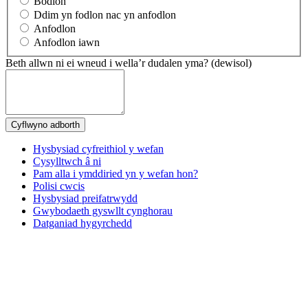
Bodlon
Ddim yn fodlon nac yn anfodlon
Anfodlon
Anfodlon iawn
Beth allwn ni ei wneud i wella’r dudalen yma?
(dewisol)
Hysbysiad cyfreithiol y wefan
Cysylltwch â ni
Pam alla i ymddiried yn y wefan hon?
Polisi cwcis
Hysbysiad preifatrwydd
Gwybodaeth gyswllt cynghorau
Datganiad hygyrchedd