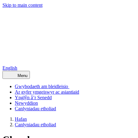
Skip to main content
English
Menu
Gwybodaeth am bleidleisio
Ar gyfer ymgeiswyr ac asiantiaid
Ynglŷn â’r Senedd
Newyddion
Canlyniadau etholiad
Hafan
Canlyniadau etholiad