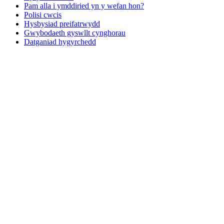
Pam alla i ymddiried yn y wefan hon?
Polisi cwcis
Hysbysiad preifatrwydd
Gwybodaeth gyswllt cynghorau
Datganiad hygyrchedd