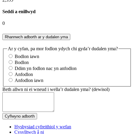
Seddi a enillwyd
0
Rhannwch adborth ar y dudalen yma
Ar y cyfan, pa mor fodlon ydych chi gyda’r dudalen yma?
Bodlon iawn
Bodlon
Ddim yn fodlon nac yn anfodlon
Anfodlon
Anfodlon iawn
Beth allwn ni ei wneud i wella’r dudalen yma?
(dewisol)
Hysbysiad cyfreithiol y wefan
Cysylltwch â ni